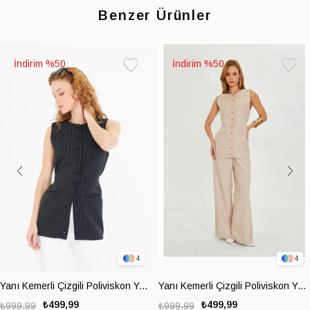
Benzer Ürünler
%50
%50
Favorilere
Favoril
Ekle
Ekle
4
4
Yanı Kemerli Çizgili Poliviskon Yelek
Yanı Kemerli Çizgili Poliviskon Yelek
₺499,99
₺499,99
₺999,99
₺999,99