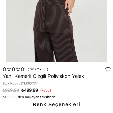
0.0
/
Yorum
Yanı Kemerli Çizgili Poliviskon Yelek
Stok Kodu
(YLK0045Y)
₺999,99
₺499,99
%
50
İndirim
₺166,66
`den başlayan taksitlerle
Renk Seçenekleri