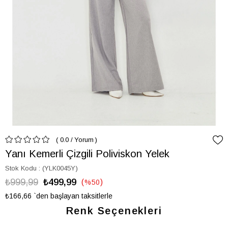
0.0
/
Yorum
Yanı Kemerli Çizgili Poliviskon Yelek
Stok Kodu
(YLK0045Y)
₺999,99
₺499,99
%
50
İndirim
₺166,66
`den başlayan taksitlerle
Renk Seçenekleri