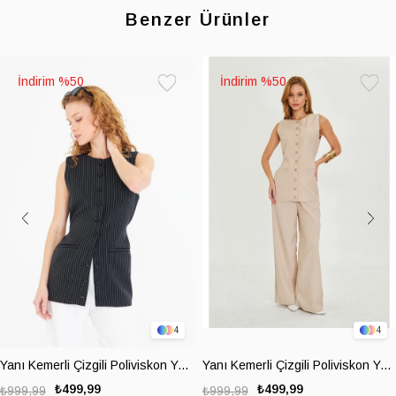
Benzer Ürünler
%50
%50
Favorilere
Favoril
Ekle
Ekle
4
4
Yanı Kemerli Çizgili Poliviskon Yelek
Yanı Kemerli Çizgili Poliviskon Yelek
₺499,99
₺499,99
₺999,99
₺999,99