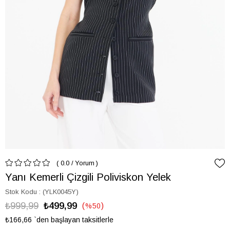
0.0
/
Yorum
Yanı Kemerli Çizgili Poliviskon Yelek
Stok Kodu
(YLK0045Y)
₺999,99
₺499,99
%
50
İndirim
₺166,66
`den başlayan taksitlerle