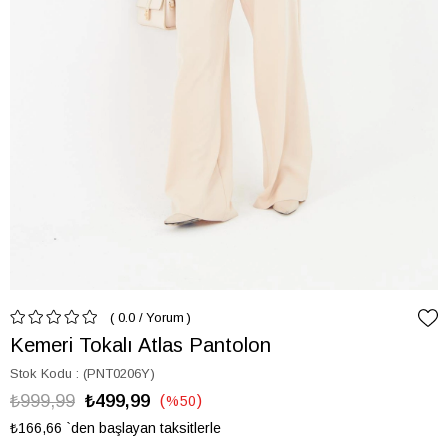
0.0
/
Yorum
Kemeri Tokalı Atlas Pantolon
Stok Kodu
(PNT0206Y)
₺999,99
₺499,99
%
50
İndirim
₺166,66
`den başlayan taksitlerle