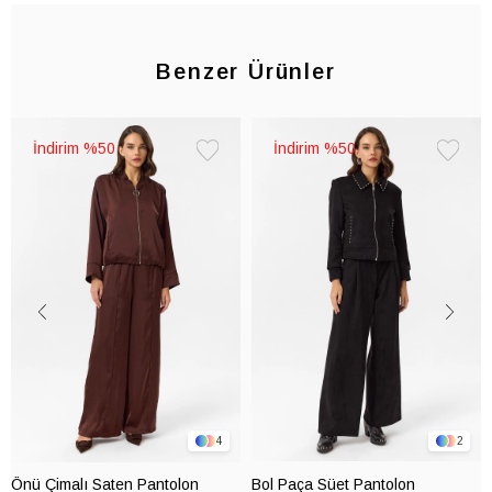
Benzer Ürünler
%50
%50
Favorilere
Favorile
Ekle
Ekle
4
2
Önü Çimalı Saten Pantolon
Bol Paça Süet Pantolon