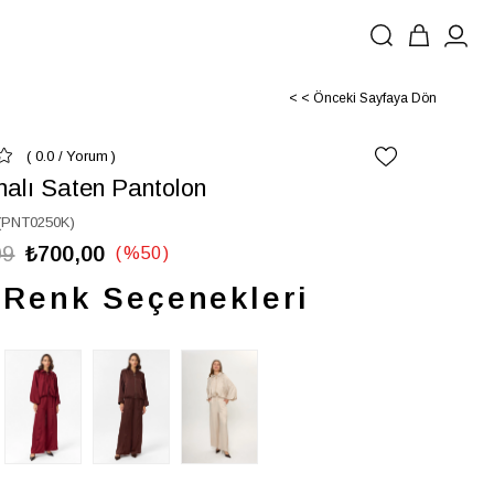
< < Önceki Sayfaya Dön
0.0
/
Yorum
alı Saten Pantolon
(PNT0250K)
99
₺700,00
%
50
İndirim
Renk Seçenekleri