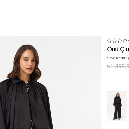
n
Önü Çim
Stok Kodu
₺1.399,