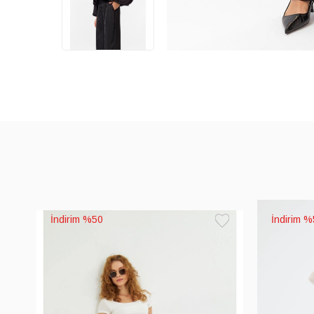
%50
%
Favorilere
Ekle