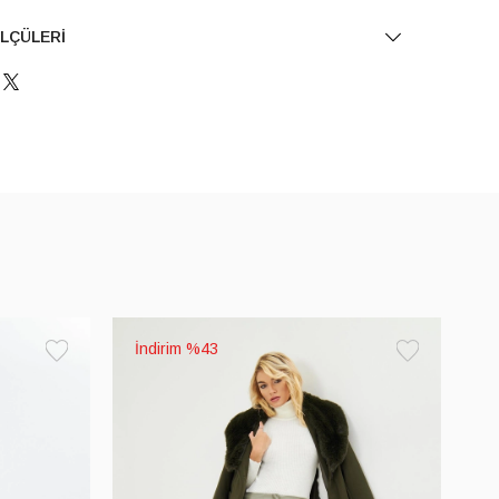
LÇÜLERI
%43
Favorilere
Favorilere
Ekle
Ekle