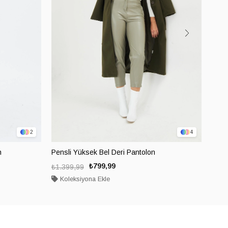
2
4
n
Pensli Yüksek Bel Deri Pantolon
Pens
₺799,99
₺1.399,99
₺1.3
Koleksiyona Ekle
Ko