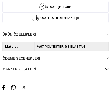
%100 Orijinal Ürün
2000 TL Üzeri Ücretsiz Kargo
ÜRÜN ÖZELLIKLERI
Materyal
%97 POLYESTER %3 ELASTAN
ÖDEME SEÇENEKLERI
MANKEN ÖLÇÜLERI