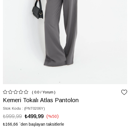
0.0
/
Yorum
Kemeri Tokalı Atlas Pantolon
Stok Kodu
(PNT0206Y)
₺999,99
₺499,99
%
50
İndirim
₺166,66
`den başlayan taksitlerle