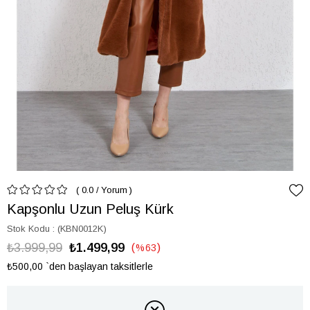
0.0
/
Yorum
Kapşonlu Uzun Peluş Kürk
Stok Kodu
(KBN0012K)
₺3.999,99
₺1.499,99
%
63
İndirim
₺500,00
`den başlayan taksitlerle