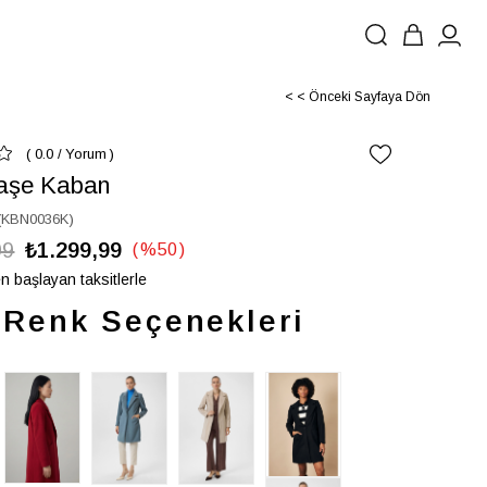
< < Önceki Sayfaya Dön
0.0
/
Yorum
Kaşe Kaban
(KBN0036K)
99
₺1.299,99
%
50
İndirim
n başlayan taksitlerle
Renk Seçenekleri