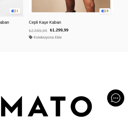
1
8
Kaban
Cepli Kaşe Kaban
Kruv
₺1.299,99
₺2.599,99
₺3.2
Koleksiyona Ekle
Ko