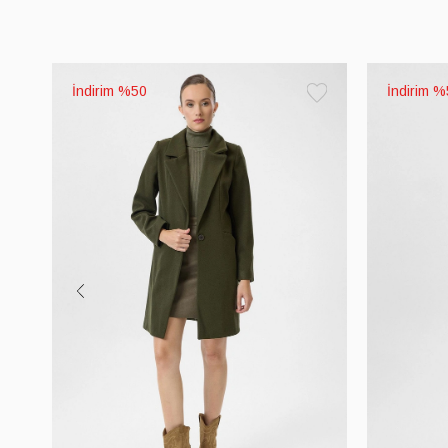
%50
%
Favorilere
Ekle