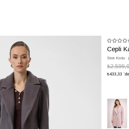
Cepli 
Stok Kodu
₺2.599,
₺433,33
`de