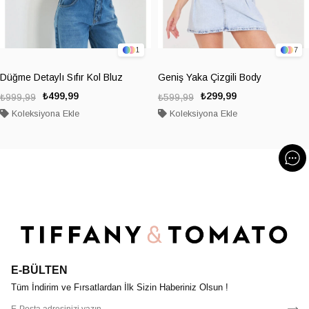
1
7
Düğme Detaylı Sıfır Kol Bluz
Geniş Yaka Çizgili Body
₺499,99
₺299,99
₺999,99
₺599,99
Koleksiyona Ekle
Koleksiyona Ekle
E-BÜLTEN
Tüm İndirim ve Fırsatlardan İlk Sizin Haberiniz Olsun !