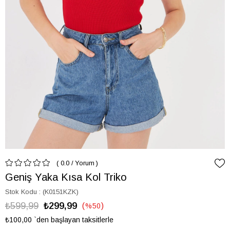
0.0
/
Yorum
Geniş Yaka Kısa Kol Triko
Stok Kodu
(K0151KZK)
₺599,99
₺299,99
%
50
İndirim
₺100,00
`den başlayan taksitlerle