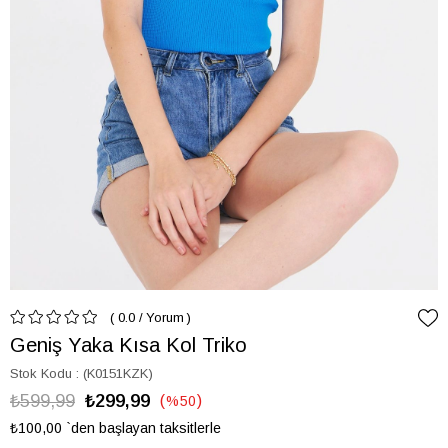
0.0
/
Yorum
Geniş Yaka Kısa Kol Triko
Stok Kodu
(K0151KZK)
₺599,99
₺299,99
%
50
İndirim
₺100,00
`den başlayan taksitlerle