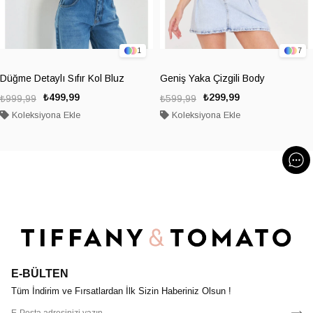
1
7
Düğme Detaylı Sıfır Kol Bluz
Geniş Yaka Çizgili Body
₺499,99
₺299,99
₺999,99
₺599,99
Koleksiyona Ekle
Koleksiyona Ekle
E-BÜLTEN
Tüm İndirim ve Fırsatlardan İlk Sizin Haberiniz Olsun !