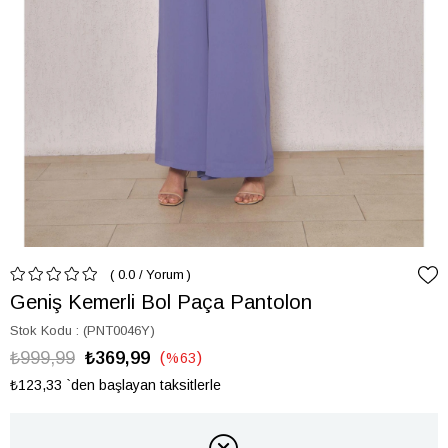
0.0
/
Yorum
Geniş Kemerli Bol Paça Pantolon
Stok Kodu
(PNT0046Y)
₺999,99
₺369,99
%
63
İndirim
₺123,33
`den başlayan taksitlerle