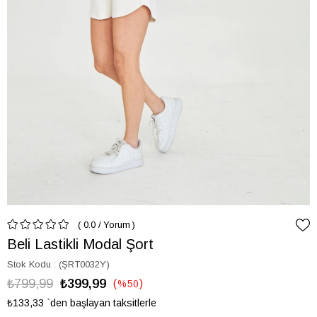
0.0
/
Yorum
Beli Lastikli Modal Şort
Stok Kodu
(ŞRT0032Y)
₺799,99
₺399,99
%
50
İndirim
₺133,33
`den başlayan taksitlerle