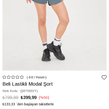
0.0
/
Yorum
Beli Lastikli Modal Şort
Stok Kodu
(ŞRT0032Y)
₺799,99
₺399,99
%
50
İndirim
₺133,33
`den başlayan taksitlerle