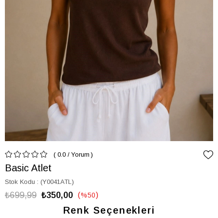
0.0
/
Yorum
Basic Atlet
Stok Kodu
(Y0041ATL)
₺699,99
₺350,00
%
50
İndirim
Renk Seçenekleri