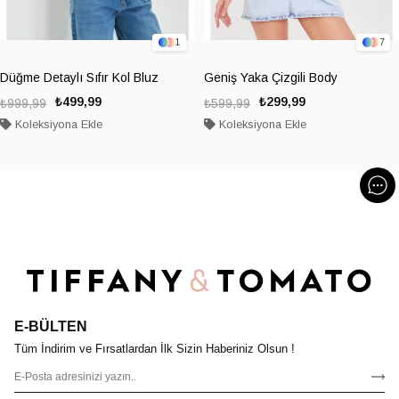
1
7
Düğme Detaylı Sıfır Kol Bluz
Geniş Yaka Çizgili Body
₺499,99
₺299,99
₺999,99
₺599,99
Koleksiyona Ekle
Koleksiyona Ekle
E-BÜLTEN
Tüm İndirim ve Fırsatlardan İlk Sizin Haberiniz Olsun !