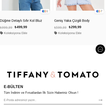
1
7
Düğme Detaylı Sıfır Kol Bluz
Geniş Yaka Çizgili Body
₺499,99
₺299,99
₺999,99
₺599,99
Koleksiyona Ekle
Koleksiyona Ekle
E-BÜLTEN
Tüm İndirim ve Fırsatlardan İlk Sizin Haberiniz Olsun !