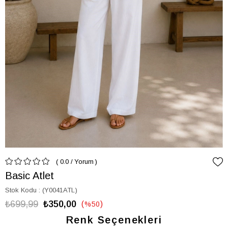
0.0
/
Yorum
Basic Atlet
Stok Kodu
(Y0041ATL)
₺699,99
₺350,00
%
50
İndirim
Renk Seçenekleri