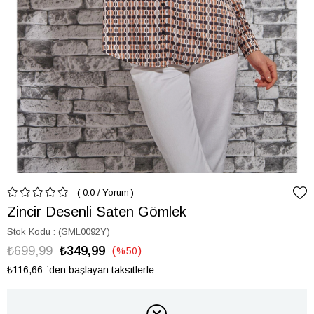
0.0
/
Yorum
Zincir Desenli Saten Gömlek
Stok Kodu
(GML0092Y)
₺699,99
₺349,99
%
50
İndirim
₺116,66
`den başlayan taksitlerle