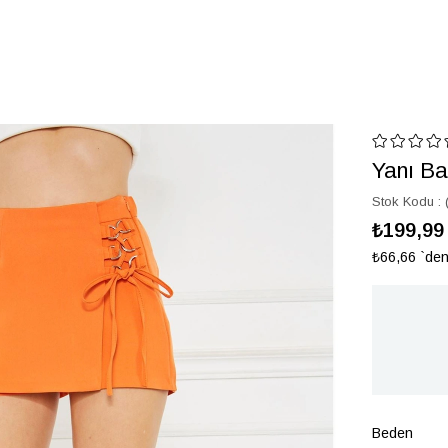
Yanı Ba
Stok Kodu
₺199,99
₺66,66
`den
Beden