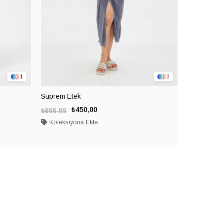
1
3
Süprem Etek
Süprem Et
₺450,00
₺899,99
₺899,99
Koleksiyona Ekle
Koleksiy