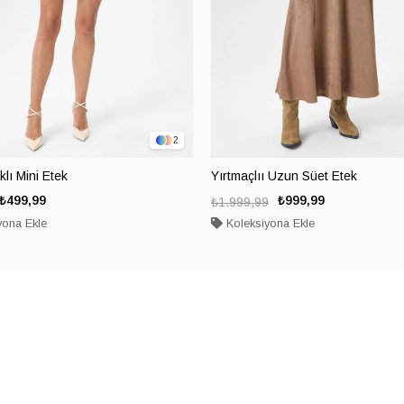
2
lı Mini Etek
Yırtmaçlıı Uzun Süet Etek
₺499,99
₺999,99
₺1.999,99
yona Ekle
Koleksiyona Ekle