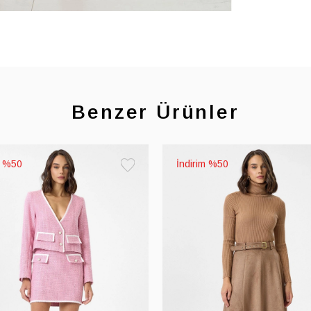
Benzer Ürünler
%50
%50
Favorilere
Ekle