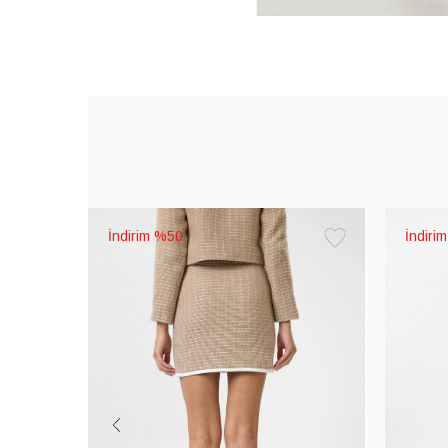
%50
Favorilere
Ekle