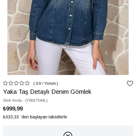
0.0
/
Yorum
Yaka Taş Detaylı Denim Gömlek
Stok Kodu
(Y0017GML)
₺999,99
₺333,33
`den başlayan taksitlerle