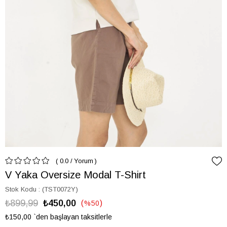
0.0
/
Yorum
V Yaka Oversize Modal T-Shirt
Stok Kodu
(TST0072Y)
₺899,99
₺450,00
%
50
İndirim
₺150,00
`den başlayan taksitlerle