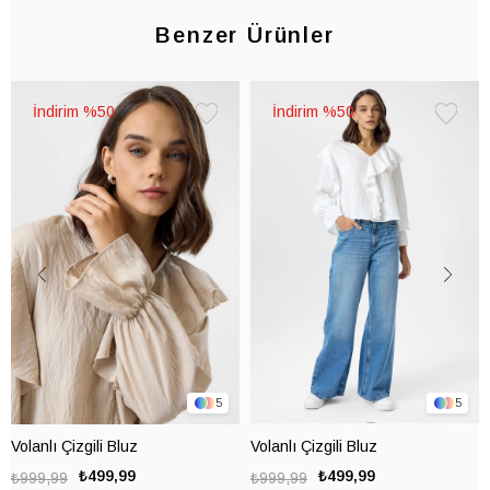
Benzer Ürünler
%50
%50
Favorilere
Favorile
Ekle
Ekle
5
5
Volanlı Çizgili Bluz
Volanlı Çizgili Bluz
₺499,99
₺499,99
₺999,99
₺999,99