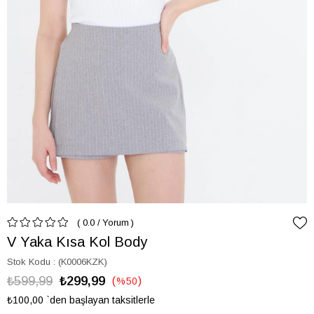
0.0
/
Yorum
V Yaka Kısa Kol Body
Stok Kodu
(K0006KZK)
₺599,99
₺299,99
%
50
İndirim
₺100,00
`den başlayan taksitlerle