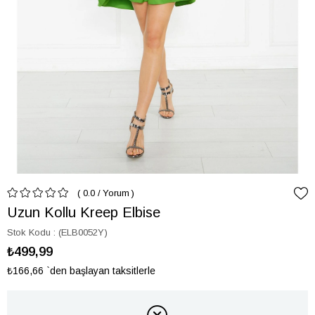
0.0
/
Yorum
Uzun Kollu Kreep Elbise
Stok Kodu
(ELB0052Y)
₺499,99
₺166,66
`den başlayan taksitlerle