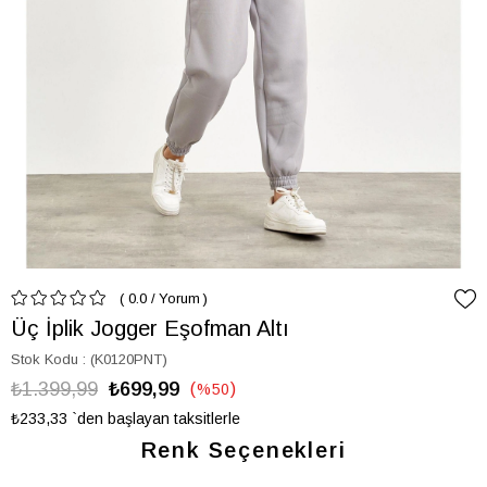
0.0
/
Yorum
Üç İplik Jogger Eşofman Altı
Stok Kodu
(K0120PNT)
₺1.399,99
₺699,99
%
50
İndirim
₺233,33
`den başlayan taksitlerle
Renk Seçenekleri