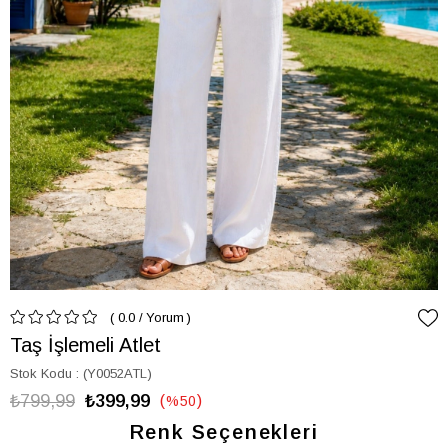
0.0
/
Yorum
Taş İşlemeli Atlet
Stok Kodu
(Y0052ATL)
₺799,99
₺399,99
%
50
İndirim
Renk Seçenekleri