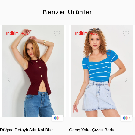
Benzer Ürünler
%50
%50
Favorilere
Favoril
Ekle
Ekle
1
7
Düğme Detaylı Sıfır Kol Bluz
Geniş Yaka Çizgili Body