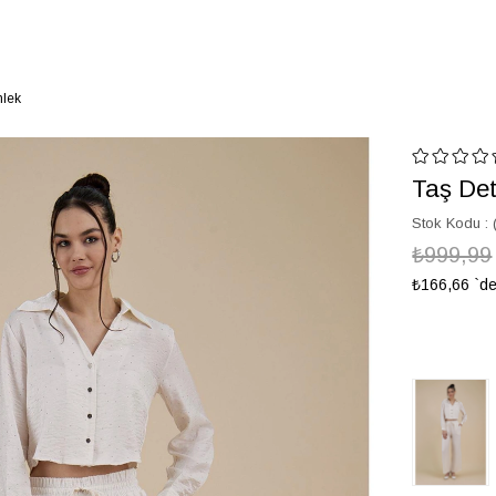
mlek
Taş Det
Stok Kodu
₺999,99
₺166,66
`de