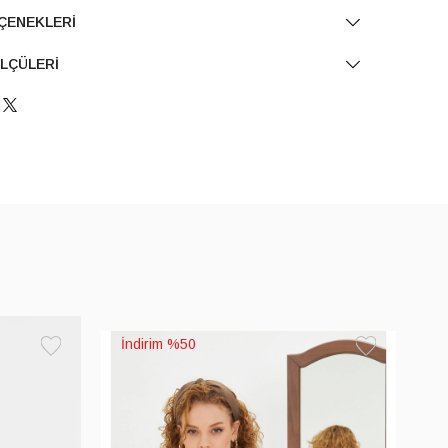
ÇENEKLERI
LÇÜLERI
%50
Favorilere
Favorilere
Ekle
Ekle