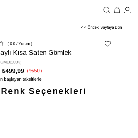
< < Önceki Sayfaya Dön
0.0
/
Yorum
aylı Kısa Saten Gömlek
(GML0188K)
₺499,99
%
50
İndirim
n başlayan taksitlerle
Renk Seçenekleri