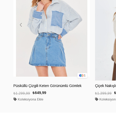
1
Püsküllü Çizgili Keten Görünümlü Gömlek
Çiçek Nakışl
₺649,99
₺1.299,99
₺1.399,99
Koleksiyona Ekle
Koleksiyon