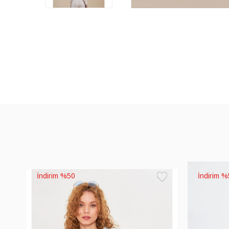
%50
%
Favorilere
Ekle