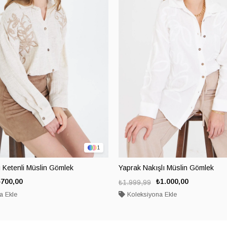
1
ı Ketenli Müslin Gömlek
Yaprak Nakışlı Müslin Gömlek
₺700,00
₺1.000,00
₺1.999,99
a Ekle
Koleksiyona Ekle