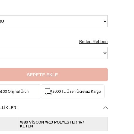
Beden Rehberi
100 Orijinal Ürün
2000 TL Üzeri Ücretsiz Kargo
LLIKLERI
%80 VİSCON %13 POLYESTER %7
KETEN