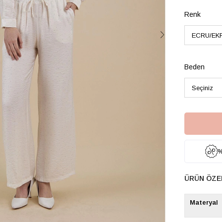
Renk
Beden
%
ÜRÜN ÖZE
Materyal