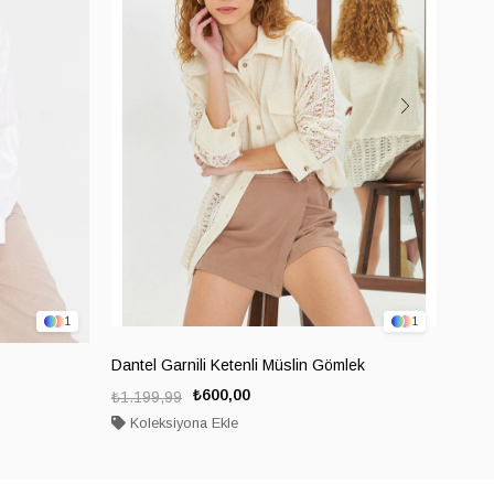
1
1
Dantel Garnili Ketenli Müslin Gömlek
Önü 
₺600,00
₺1.199,99
₺799
Koleksiyona Ekle
Ko