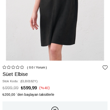
0.0
/
Yorum
Süet Elbise
Stok Kodu
(ELB0162Y)
₺999,99
₺599,99
%
40
İndirim
₺200,00
`den başlayan taksitlerle