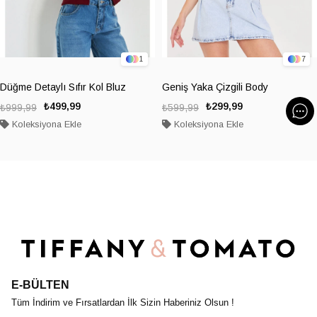
1
7
Düğme Detaylı Sıfır Kol Bluz
Geniş Yaka Çizgili Body
₺499,99
₺299,99
₺999,99
₺599,99
Koleksiyona Ekle
Koleksiyona Ekle
E-BÜLTEN
Tüm İndirim ve Fırsatlardan İlk Sizin Haberiniz Olsun !