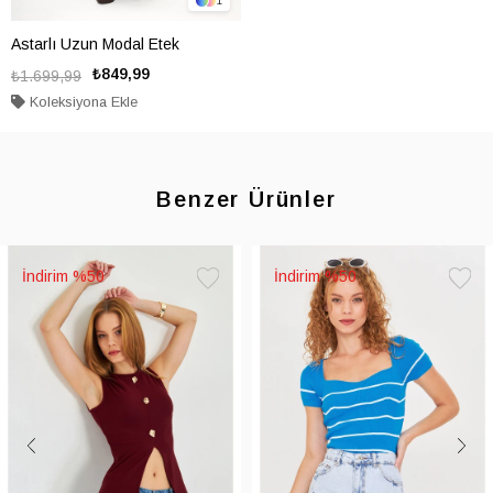
1
Astarlı Uzun Modal Etek
₺849,99
₺1.699,99
Koleksiyona Ekle
Benzer Ürünler
%50
%50
Favorilere
Favoril
Ekle
Ekle