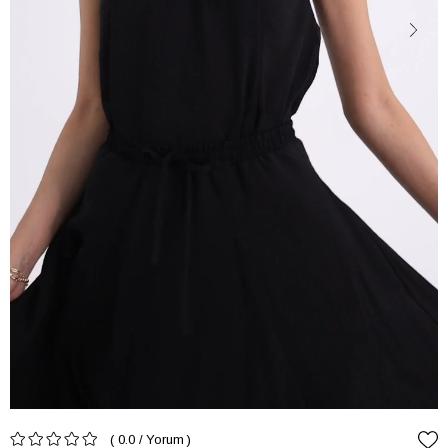
0.0
/
Yorum