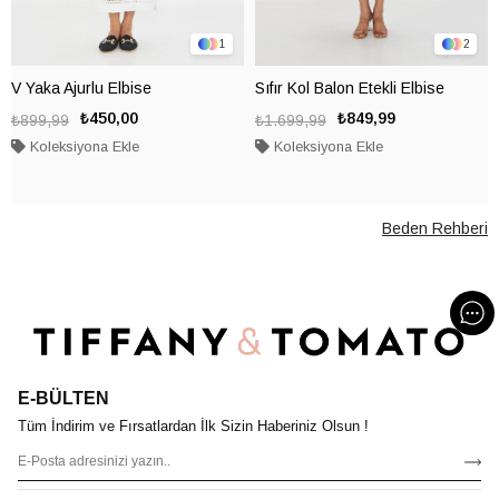
1
2
V Yaka Ajurlu Elbise
Sıfır Kol Balon Etekli Elbise
₺450,00
₺849,99
₺899,99
₺1.699,99
Koleksiyona Ekle
Koleksiyona Ekle
Beden Rehberi
E-BÜLTEN
Tüm İndirim ve Fırsatlardan İlk Sizin Haberiniz Olsun !