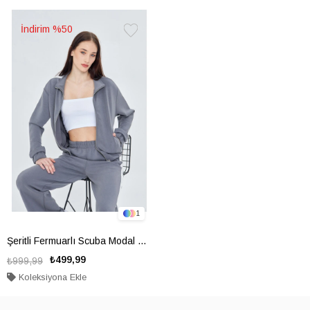
%50
Favorilere
Ekle
1
Şeritli Fermuarlı Scuba Modal Sweatshirt
₺499,99
₺999,99
Koleksiyona Ekle