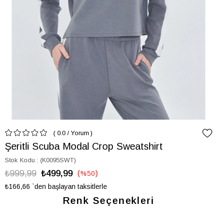
0.0
/
Yorum
Şeritli Scuba Modal Crop Sweatshirt
Stok Kodu
(K0095SWT)
₺999,99
₺499,99
%
50
İndirim
₺166,66
`den başlayan taksitlerle
Renk Seçenekleri