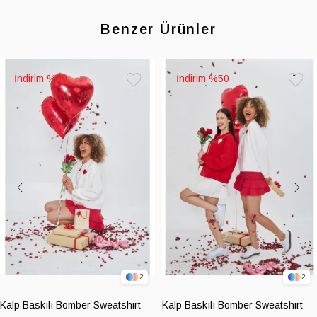
Benzer Ürünler
%50
%50
Favorilere
Favoril
Ekle
Ekle
2
2
Kalp Baskılı Bomber Sweatshirt
Kalp Baskılı Bomber Sweatshirt