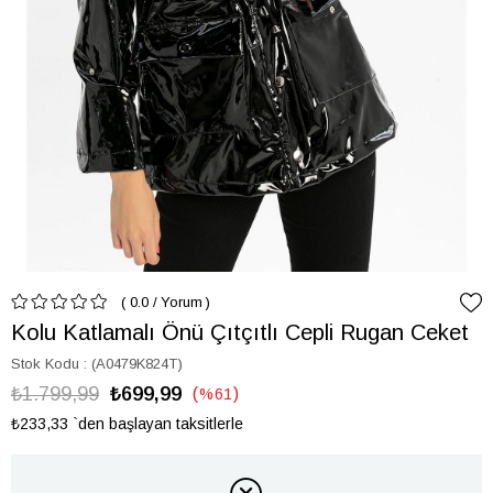
0.0
/
Yorum
Kolu Katlamalı Önü Çıtçıtlı Cepli Rugan Ceket
Stok Kodu
(A0479K824T)
₺1.799,99
₺699,99
%
61
İndirim
₺233,33
`den başlayan taksitlerle