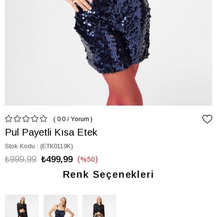
0.0
/
Yorum
Pul Payetli Kısa Etek
Stok Kodu
(ETK0119K)
₺999,99
₺499,99
%
50
İndirim
Renk Seçenekleri