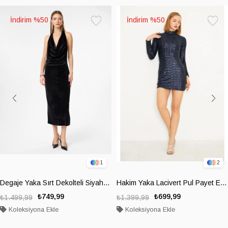
%50
%50
Favorilere
Favoril
Ekle
Ekle
1
2
Degaje Yaka Sırt Dekolteli Siyah Elbise
Hakim Yaka Lacivert Pul Payet Elbise
₺749,99
₺699,99
₺1.499,99
₺1.399,99
Koleksiyona Ekle
Koleksiyona Ekle