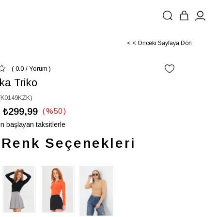
< < Önceki Sayfaya Dön
0.0
/
Yorum
ka Triko
(K0149KZK)
₺299,99
%
50
İndirim
n başlayan taksitlerle
Renk Seçenekleri