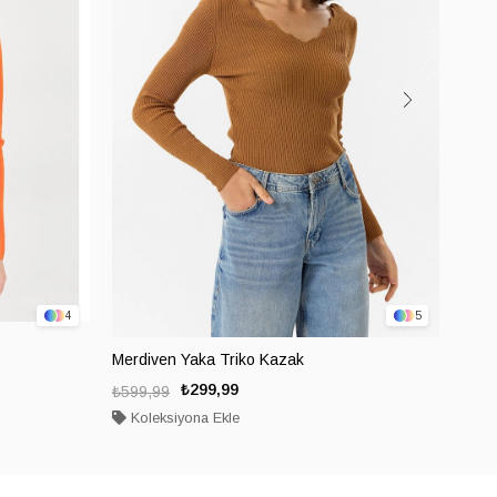
4
5
Merdiven Yaka Triko Kazak
Merd
₺299,99
₺599,99
₺599
Koleksiyona Ekle
Ko