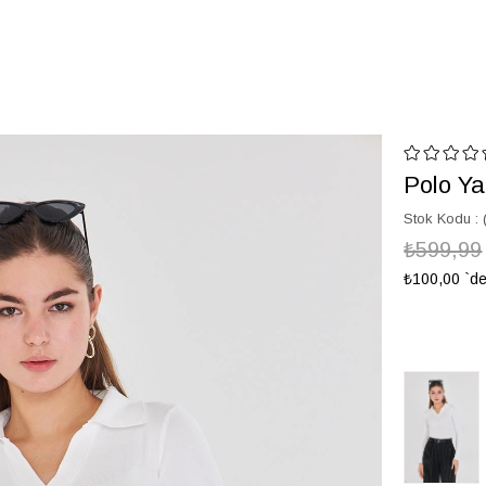
Polo Ya
Stok Kodu
₺599,99
₺100,00
`de