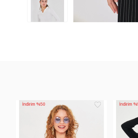
%50
%
Favorilere
Ekle