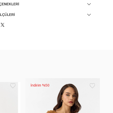
ÇENEKLERI
LÇÜLERI
%50
Favorilere
Favorilere
Ekle
Ekle