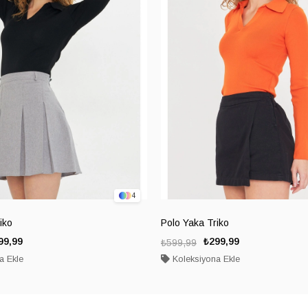
4
iko
Polo Yaka Triko
99,99
₺299,99
₺599,99
a Ekle
Koleksiyona Ekle