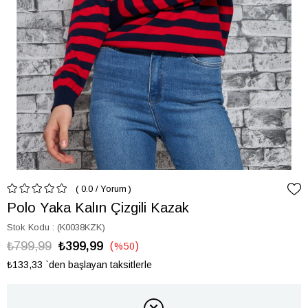
0.0
/
Yorum
Polo Yaka Kalın Çizgili Kazak
Stok Kodu
(K0038KZK)
₺799,99
₺399,99
%
50
İndirim
₺133,33
`den başlayan taksitlerle