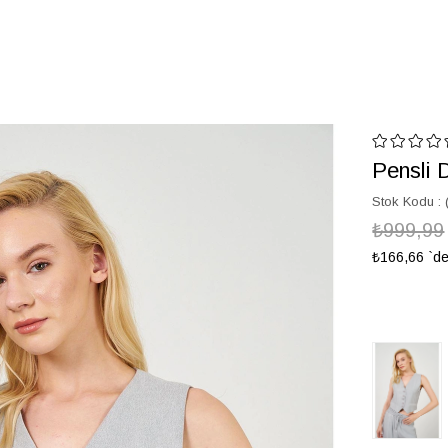
Pensli 
Stok Kodu
₺999,99
₺166,66
`de