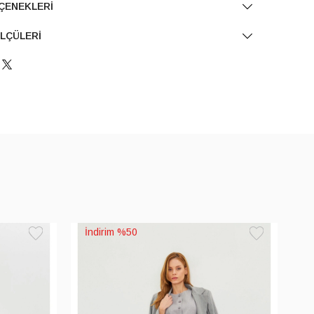
ÇENEKLERI
LÇÜLERI
%50
Favorilere
Favorilere
Ekle
Ekle