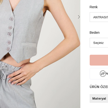
Renk
Beden
%
ÜRÜN ÖZE
Materyal