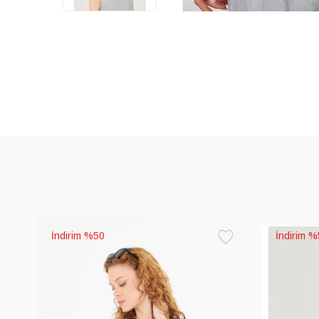
%50
%
Favorilere
Ekle