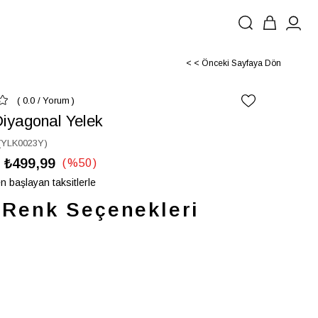
< < Önceki Sayfaya Dön
0.0
/
Yorum
Diyagonal Yelek
(YLK0023Y)
₺499,99
%
50
İndirim
n başlayan taksitlerle
Renk Seçenekleri