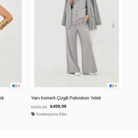
4
4
lek
Yanı Kemerli Çizgili Poliviskon Yelek
Yanla
₺499,99
₺999,99
₺999
Koleksiyona Ekle
Ko