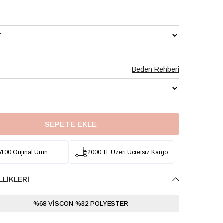
Beden Rehberi
100 Orijinal Ürün
2000 TL Üzeri Ücretsiz Kargo
LLIKLERI
%68 VİSCON %32 POLYESTER