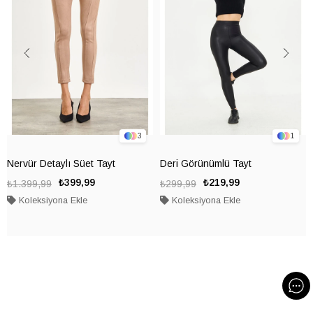
3
1
Nervür Detaylı Süet Tayt
Deri Görünümlü Tayt
₺399,99
₺219,99
₺1.399,99
₺299,99
Koleksiyona Ekle
Koleksiyona Ekle