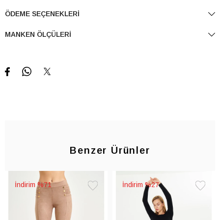
ÖDEME SEÇENEKLERI
MANKEN ÖLÇÜLERI
Benzer Ürünler
%71
%27
Favorilere
Favorile
Ekle
Ekle