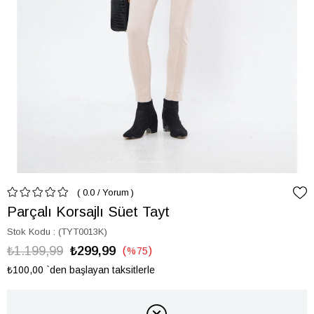
0.0
/
Yorum
Parçalı Korsajlı Süet Tayt
Stok Kodu
(TYT0013K)
₺1.199,99
₺299,99
%
75
İndirim
₺100,00
`den başlayan taksitlerle