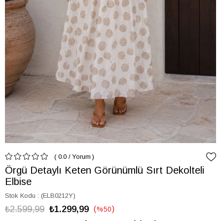
0.0
/
Yorum
Örgü Detaylı Keten Görünümlü Sırt Dekolteli
Elbise
Stok Kodu
(ELB0212Y)
₺2.599,99
₺1.299,99
%
50
İndirim