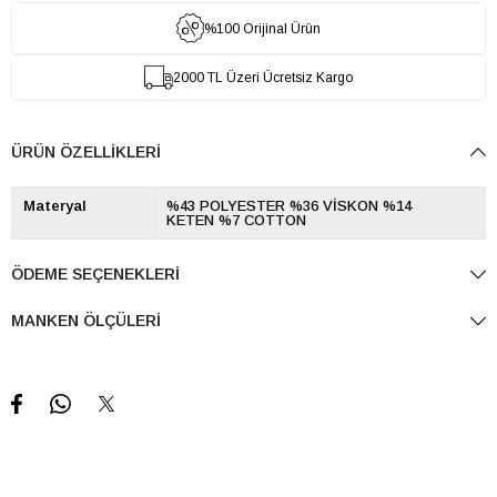
%100 Orijinal Ürün
2000 TL Üzeri Ücretsiz Kargo
ÜRÜN ÖZELLIKLERI
Materyal
%43 POLYESTER %36 VİSKON %14
KETEN %7 COTTON
ÖDEME SEÇENEKLERI
MANKEN ÖLÇÜLERI