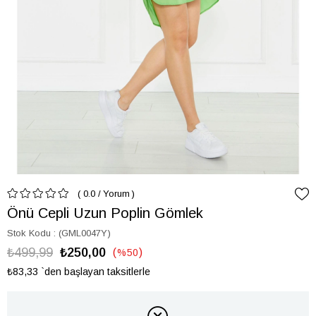
0.0
/
Yorum
Önü Cepli Uzun Poplin Gömlek
Stok Kodu
(GML0047Y)
₺499,99
₺250,00
%
50
İndirim
₺83,33
`den başlayan taksitlerle