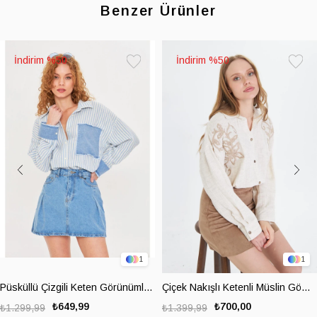
Benzer Ürünler
%50
%50
Favorilere
Favoril
Ekle
Ekle
1
1
Püsküllü Çizgili Keten Görünümlü Gömlek
Çiçek Nakışlı Ketenli Müslin Gömlek
₺649,99
₺700,00
₺1.299,99
₺1.399,99