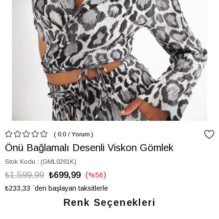
0.0
/
Yorum
Önü Bağlamalı Desenli Viskon Gömlek
Stok Kodu
(GML0261K)
₺1.599,99
₺699,99
%
56
İndirim
₺233,33
`den başlayan taksitlerle
Renk Seçenekleri