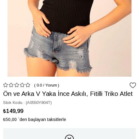
0.0
/
Yorum
Ön ve Arka V Yaka İnce Askılı, Fitilli Triko Atlet
Stok Kodu
(A0550Y804T)
₺149,99
₺50,00
`den başlayan taksitlerle