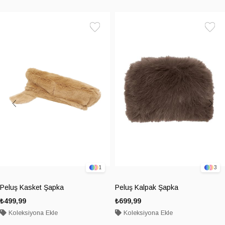
Favorilere
Favoril
Ekle
Ekle
1
3
Peluş Kasket Şapka
Peluş Kalpak Şapka
₺499,99
₺699,99
Koleksiyona Ekle
Koleksiyona Ekle