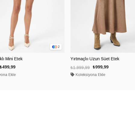
2
lı Mini Etek
Yırtmaçlıı Uzun Süet Etek
₺499,99
₺999,99
₺1.999,99
yona Ekle
Koleksiyona Ekle