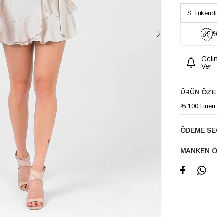
%
Geli
Ver
ÜRÜN ÖZE
% 100 Lınen
ÖDEME SE
MANKEN Ö