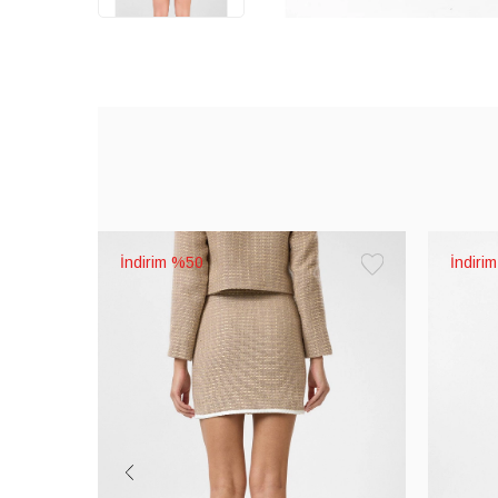
%50
Favorilere
Ekle