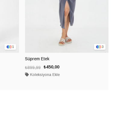
1
3
Süprem Etek
Süprem Et
₺450,00
₺899,99
₺899,99
Koleksiyona Ekle
Koleksiy