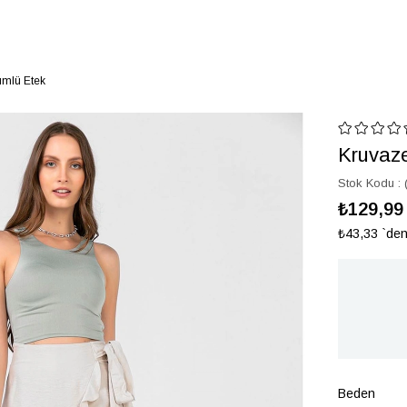
mlü Etek
Kruvaz
Stok Kodu
₺129,99
₺43,33
`den
Beden