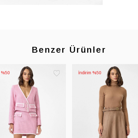
Benzer Ürünler
%50
%50
Favorilere
Ekle