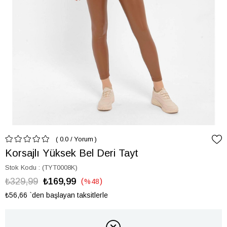
0.0
/
Yorum
Korsajlı Yüksek Bel Deri Tayt
Stok Kodu
(TYT0008K)
₺329,99
₺169,99
%
48
İndirim
₺56,66
`den başlayan taksitlerle