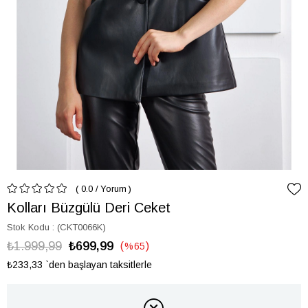
0.0
/
Yorum
Kolları Büzgülü Deri Ceket
Stok Kodu
(CKT0066K)
₺1.999,99
₺699,99
%
65
İndirim
₺233,33
`den başlayan taksitlerle