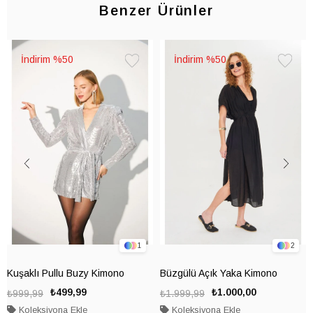
Benzer Ürünler
%50
%50
Favorilere
Favorile
Ekle
Ekle
1
2
Kuşaklı Pullu Buzy Kimono
Büzgülü Açık Yaka Kimono
₺499,99
₺1.000,00
₺999,99
₺1.999,99
Koleksiyona Ekle
Koleksiyona Ekle