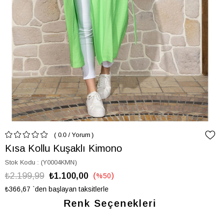
0.0
/
Yorum
Kısa Kollu Kuşaklı Kimono
Stok Kodu
(Y0004KMN)
₺2.199,99
₺1.100,00
%
50
İndirim
₺366,67
`den başlayan taksitlerle
Renk Seçenekleri