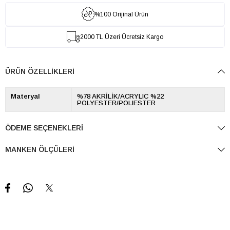
%100 Orijinal Ürün
2000 TL Üzeri Ücretsiz Kargo
ÜRÜN ÖZELLIKLERI
Materyal
%78 AKRİLİK/ACRYLIC %22
POLYESTER/POLIESTER
ÖDEME SEÇENEKLERI
MANKEN ÖLÇÜLERI