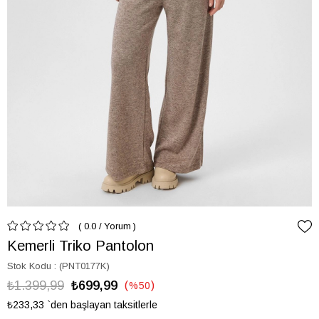
0.0
/
Yorum
Kemerli Triko Pantolon
Stok Kodu
(PNT0177K)
₺1.399,99
₺699,99
%
50
İndirim
₺233,33
`den başlayan taksitlerle