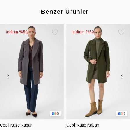
Benzer Ürünler
%50
%50
Favorilere
Favoril
Ekle
Ekle
8
8
Cepli Kaşe Kaban
Cepli Kaşe Kaban