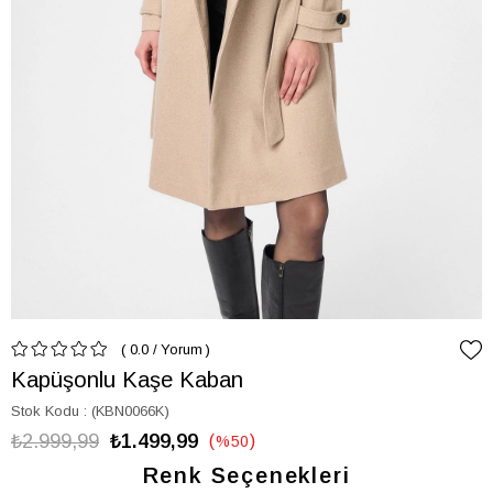
0.0
/
Yorum
Kapüşonlu Kaşe Kaban
Stok Kodu
(KBN0066K)
₺2.999,99
₺1.499,99
%
50
İndirim
Renk Seçenekleri