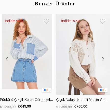
Benzer Ürünler
%50
%50
Favorilere
Favoril
Ekle
Ekle
1
1
Püsküllü Çizgili Keten Görünümlü Gömlek
Çiçek Nakışlı Ketenli Müslin Gömlek
₺649,99
₺700,00
₺1.299,99
₺1.399,99