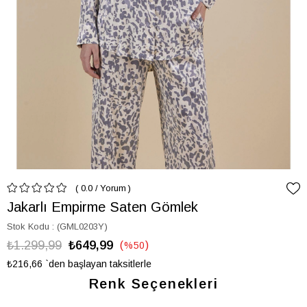
0.0
/
Yorum
Jakarlı Empirme Saten Gömlek
Stok Kodu
(GML0203Y)
₺1.299,99
₺649,99
%
50
İndirim
₺216,66
`den başlayan taksitlerle
Renk Seçenekleri