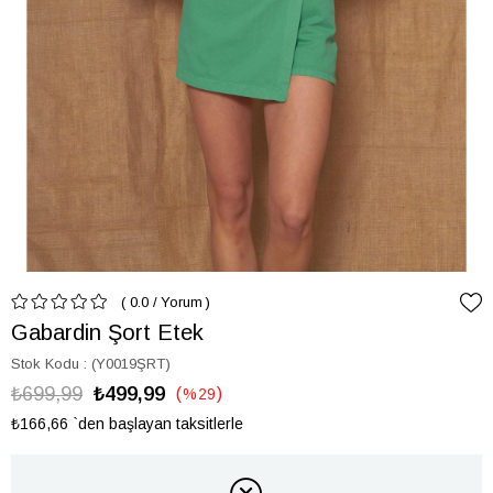
0.0
/
Yorum
Gabardin Şort Etek
Stok Kodu
(Y0019ŞRT)
₺699,99
₺499,99
%
29
İndirim
₺166,66
`den başlayan taksitlerle