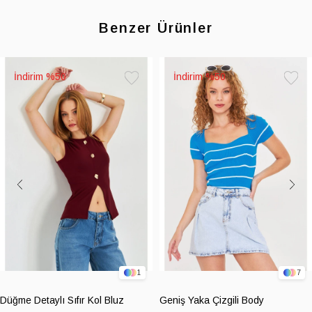
Benzer Ürünler
%50
%50
Favorilere
Favoril
Ekle
Ekle
1
7
Düğme Detaylı Sıfır Kol Bluz
Geniş Yaka Çizgili Body