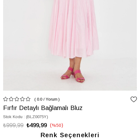
0.0
/
Yorum
Fırfır Detaylı Bağlamalı Bluz
Stok Kodu
(BLZ0075Y)
₺999,99
₺499,99
%
50
İndirim
Renk Seçenekleri