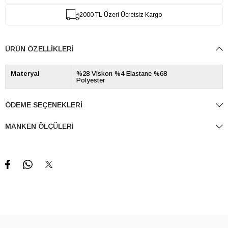
2000 TL Üzeri Ücretsiz Kargo
ÜRÜN ÖZELLIKLERI
Materyal
%28 Viskon %4 Elastane %68
Polyester
ÖDEME SEÇENEKLERI
MANKEN ÖLÇÜLERI