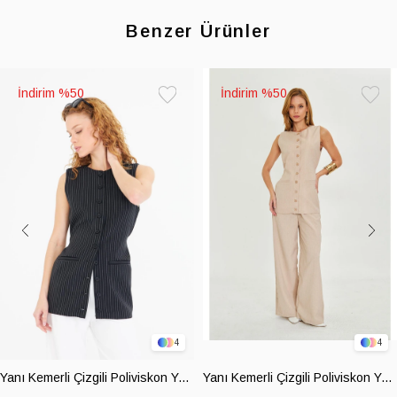
Benzer Ürünler
%50
%50
Favorilere
Favoril
Ekle
Ekle
4
4
Yanı Kemerli Çizgili Poliviskon Yelek
Yanı Kemerli Çizgili Poliviskon Yelek