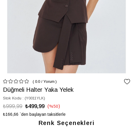
0.0
/
Yorum
Düğmeli Halter Yaka Yelek
Stok Kodu
(Y0011YLK)
₺999,99
₺499,99
%
50
İndirim
₺166,66
`den başlayan taksitlerle
Renk Seçenekleri