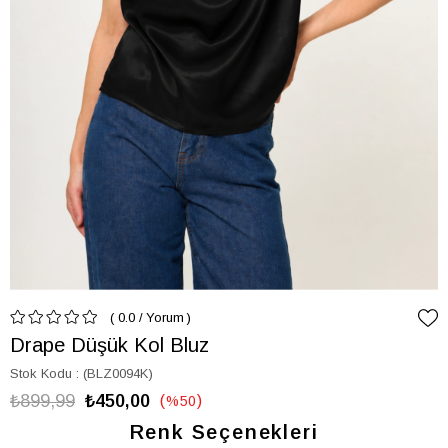
0.0
/
Yorum
Drape Düşük Kol Bluz
Stok Kodu
(BLZ0094K)
₺899,99
₺450,00
%
50
İndirim
Renk Seçenekleri