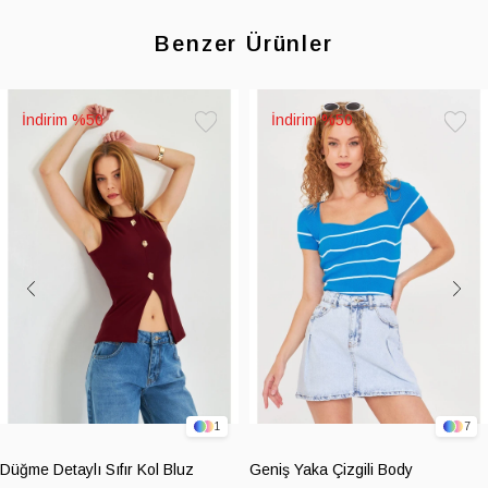
Benzer Ürünler
%50
%50
Favorilere
Favoril
Ekle
Ekle
1
7
Düğme Detaylı Sıfır Kol Bluz
Geniş Yaka Çizgili Body